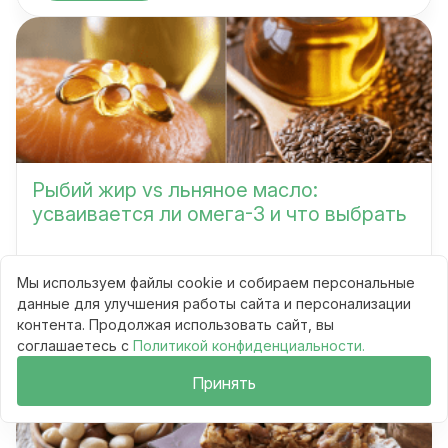
Рыбий жир vs льняное масло:
усваивается ли омега-3 и что выбрать
Мы используем файлы cookie и собираем персональные
Сравнения
данные для улучшения работы сайта и персонализации
10 мин
контента. Продолжая использовать сайт, вы
74
соглашаетесь с
Политикой конфиденциальности.
Читать
Принять