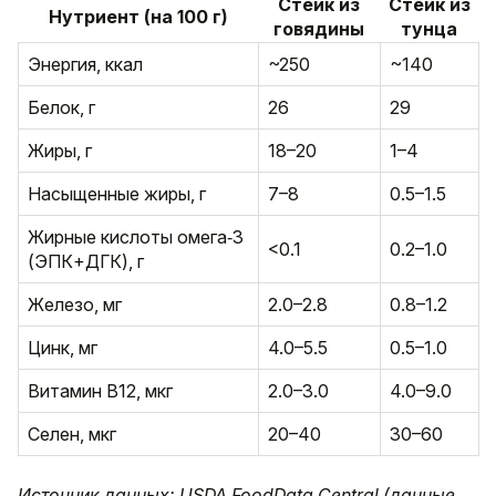
Стейк из
Стейк из
Нутриент (на 100 г)
говядины
тунца
Энергия, ккал
~250
~140
Белок, г
26
29
Жиры, г
18–20
1–4
Насыщенные жиры, г
7–8
0.5–1.5
Жирные кислоты омега‑3
<0.1
0.2–1.0
(ЭПК+ДГК), г
Железо, мг
2.0–2.8
0.8–1.2
Цинк, мг
4.0–5.5
0.5–1.0
Витамин B12, мкг
2.0–3.0
4.0–9.0
Селен, мкг
20–40
30–60
Источник данных: USDA FoodData Central (данные