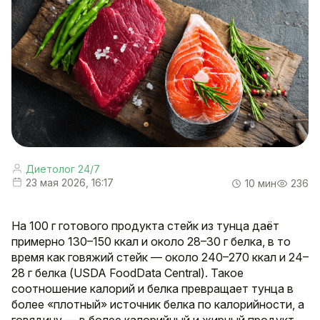
Диетолог 24/7
23 мая 2026, 16:17
10 мин
236
На 100 г готового продукта стейк из тунца даёт
примерно 130–150 ккал и около 28–30 г белка, в то
время как говяжий стейк — около 240–270 ккал и 24–
28 г белка (USDA FoodData Central). Такое
соотношение калорий и белка превращает тунца в
более «плотный» источник белка по калорийности, а
говядину — в более калорийный и жирный продукт