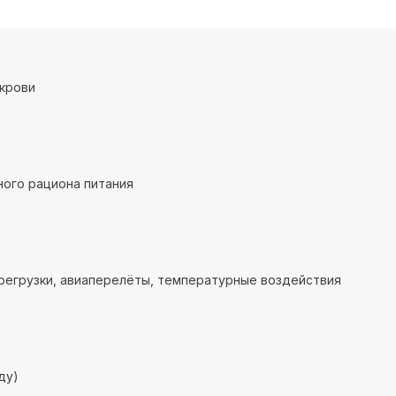
крови
ого рациона питания
регрузки, авиаперелёты, температурные воздействия
ду)