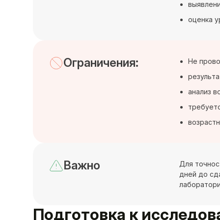
выявлени
оценка у
Ограничения:
Не прово
результа
анализ в
требуетс
возрастн
Важно
Для точнос
дней до сд
лаборатори
Подготовка к исследо