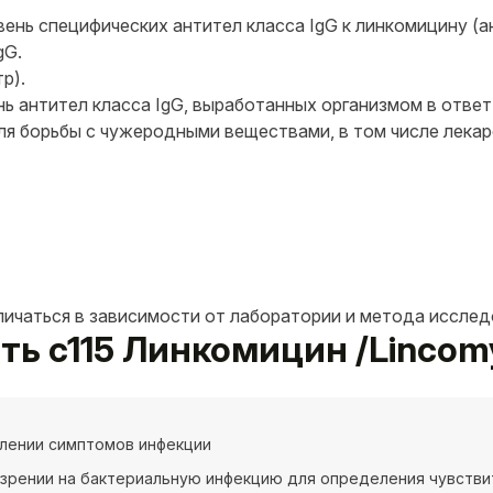
вень специфических антител класса IgG к линкомицину (а
gG.
р).
нь антител класса IgG, выработанных организмом в отве
ля борьбы с чужеродными веществами, в том числе лекар
личаться в зависимости от лаборатории и метода исслед
ать c115 Линкомицин /Lincomy
лении симптомов инфекции
зрении на бактериальную инфекцию для определения чувстви