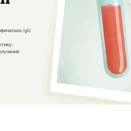
ифических IgG
отику.
олучения