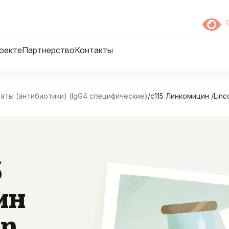
оекте
Партнерство
Контакты
ты (антибиотики) (IgG4 специфические)
/
c115 Линкомицин /Linc
5
ин
in