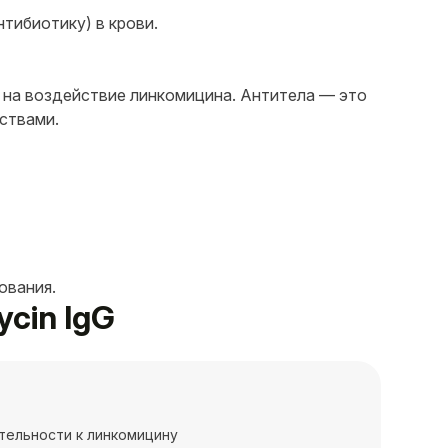
нтибиотику) в крови.
т на воздействие линкомицина. Антитела — это
ствами.
ования.
cin IgG
тельности к линкомицину