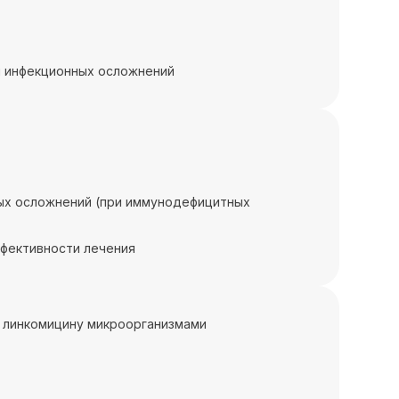
я инфекционных осложнений
ных осложнений (при иммунодефицитных
ффективности лечения
к линкомицину микроорганизмами