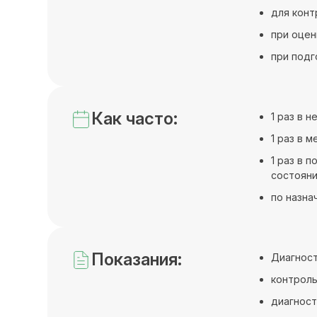
для конт
при оцен
при подг
Как часто:
1 раз в 
1 раз в 
1 раз в 
состояни
по назна
Показания:
Диагност
контроль
диагност