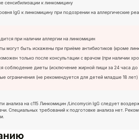
е сенсибилизации к линкомицину
ровня IgG к линкомицину при подозрении на аллергические ре
дится при наличии аллергии на линкомицин
ты могут быть искажены при приёме антибиотиков (кроме линк
озможен только после консультации с врачом (при наличии хр
я соблюдение диеты (исключение жирной пищи за 24 часа до 
ые ограничения (не рекомендуется для детей младше 18 лет)
ти анализа на c115 Линкомицин /Lincomycin IgG следует возде
ачи. Специальных требований к подготовке анализа нет. Реком
и.
ванию