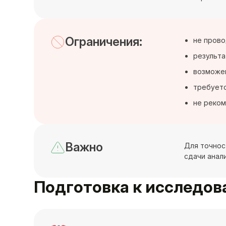
Ограничения:
не прово
результа
возможен
требуетс
не реком
Важно
Для точнос
сдачи анал
Подготовка к исследо