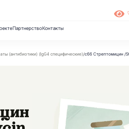
оекте
Партнерство
Контакты
ты (антибиотики) (IgG4 специфические)
/
c66 Стрептомицин /St
ицин
cin