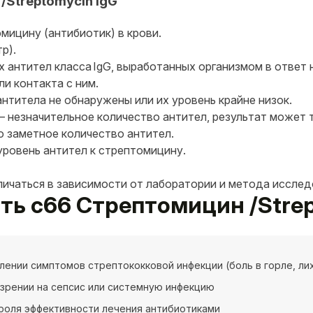
/Streptomycin IgG
мицину (антибиотик) в крови.
р).
 антител класса IgG, выработанных организмом в ответ 
ли контакта с ним.
нтитела не обнаружены или их уровень крайне низок.
 — незначительное количество антител, результат может
о заметное количество антител.
уровень антител к стрептомицину.
личаться в зависимости от лаборатории и метода исслед
ать c66 Стрептомицин /Strep
лении симптомов стрептококковой инфекции (боль в горле, ли
зрении на сепсис или системную инфекцию
роля эффективности лечения антибиотиками