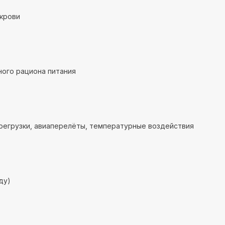
крови
ого рациона питания
регрузки, авиаперелёты, температурные воздействия
ду)