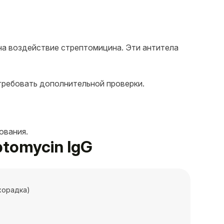
на воздействие стрептомицина. Эти антитела
 требовать дополнительной проверки.
ования.
tomycin IgG
хорадка)