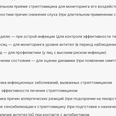
ельном приёме стрептомицина для мониторинга его воздейств
ностики причин снижения слуха (при длительном применении 
неделю — при острой инфекции (для контроля эффективности т
месяц — для мониторинга уровня антител (в период наблюдени
год — для профилактики (у лиц с высоким риском инфекции)
нении состояния — для оценки динамики (при появлении симп
ика инфекционных заболеваний, вызванных стрептомицином
 эффективности лечения стрептомицином
ика причин аллергических реакций (при подозрении на лекар
е сенсибилизации к стрептомицину (при подготовке к назнач
аличия антител IgG при контакте с антибиотиком