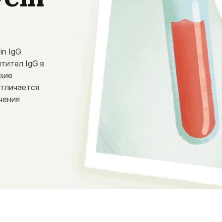
in IgG
тител IgG в
твие
Отличается
чения