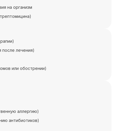
ия на организм
стрептомицина)
ерапии)
я после лечения)
томов или обострении)
ственную аллергию)
ению антибиотиков)