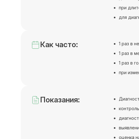
при длит
для диаг
Как часто:
1 раз в 
1 раз в 
1 раз в 
при изме
Показания:
Диагност
контроль
диагност
выявлени
оценка н