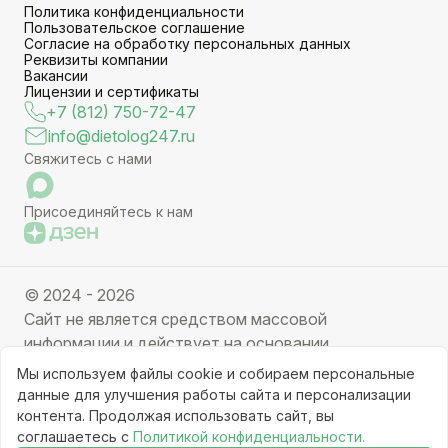
Политика конфиденциальности
Пользовательское соглашение
Согласие на обработку персональных данных
Реквизиты компании
Вакансии
Лицензии и сертификаты
+7 (812) 750-72-47
info@dietolog247.ru
Свяжитесь с нами
Присоединяйтесь к нам
© 2024 - 2026
Сайт не является средством массовой
информации и действует на основании
партнерских услуг. Отправляя заявку вы даете
Мы используем файлы cookie и собираем персональные
свое согласие на обработку персональных данных.
данные для улучшения работы сайта и персонализации
Частичное или полное копирование информации с
контента. Продолжая использовать сайт, вы
соглашаетесь с
Политикой конфиденциальности.
ресурса, клонирование графических элементов