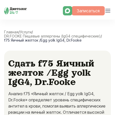
Skip
Записаться
to
content
Главная
/
Услуги
/
DR.FOOKE Пищевые аллергены (IgG4 специфические)
/
f75 Яичный желток /Egg yolk IgG4, Dr.Fooke
Сдать f75 Яичный
желток /Egg yolk
IgG4, Dr.Fooke
Анализ f75 «Яичный желток / Egg yolk IgG4,
Dr.Fooke» определяет уровень специфических
антител в крови, помогая выявить аллергические
реакции на яичный желток. Отличается высокой