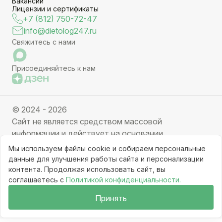
Вакансии
Лицензии и сертификаты
+7 (812) 750-72-47
info@dietolog247.ru
Свяжитесь с нами
Присоединяйтесь к нам
© 2024 - 2026
Сайт не является средством массовой
информации и действует на основании
партнерских услуг. Отправляя заявку вы даете
Мы используем файлы cookie и собираем персональные
свое согласие на обработку персональных данных.
данные для улучшения работы сайта и персонализации
Частичное или полное копирование информации с
контента. Продолжая использовать сайт, вы
соглашаетесь с
Политикой конфиденциальности.
ресурса, клонирование графических элементов
запрещено без письменного разрешения
Принять
администрации сайта.