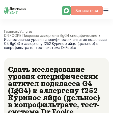
Skip
Записаться
to
content
Главная
/
Услуги
/
DR.FOOKE Пищевые аллергены (IgG4 специфические)
/
Исследование уровня специфических антител подкласса
G4 (IgG4) к аллергену f252 Куриное яйцо (цельное) в
копрофильтрате, тест-система Dr.Fooke
Сдать исследование
уровня специфических
антител подкласса G4
(IgG4) к аллергену f252
Куриное яйцо (цельное)
в копрофильтрате, тест-
система Dr.Fooke