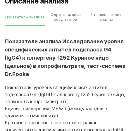
Описание анализа
Формат выдачи
Что показывает
Показатели анализа
результатов
анализ
Показатели анализа Исследование уровня
специфических антител подкласса G4
(IgG4) к аллергену f252 Куриное яйцо
(цельное) в копрофильтрате, тест-система
Dr.Fooke
Показатель: уровень специфических антител
подкласса G4 (IgG4) к аллергену f252 (куриное яйцо,
цельное) в копрофильтрате.
Единица измерения: МЕ/мл (международные
единицы на миллилитр).
Краткое пояснение: показатель отражает
количество специфических антител подкласса IgG4,