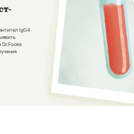
ст-
антител IgG4
выявить
 Dr.Fooke
лучения