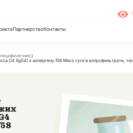
оекте
Партнерство
Контакты
специфические)
/
а G4 (IgG4) к аллергену f58 Мясо гуся в копрофильтрате, те
е
ских
G4
f58