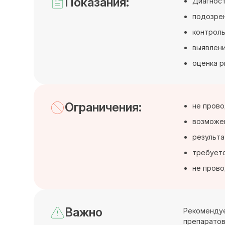
Показания:
Диагност
подозрен
контроль
выявлени
оценка р
Ограничения:
не прово
возможен
результа
требуетс
не прово
Важно
Рекомендуе
препаратов