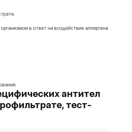
ьтрате.
 организмом в ответ на воздействие аллергена
ования.
пецифических антител
профильтрате, тест-