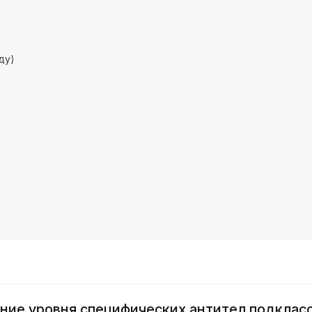
ду)
ние уровня специфических антител подкласса