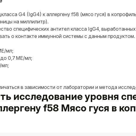
e
ласса G4 (IgG4) к аллергену f58 (мясо гуся) в копрофил
ницы на миллилитр).
ество специфических антител класса IgG4, выработанных
овать о контакте иммунной системы с данным продуктом.
МЕ/мл;
 до 0,7 МЕ/мл;
/мл;
личаться в зависимости от лаборатории и метода исслед
вать исследование уровня с
ллергену f58 Мясо гуся в ко