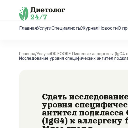
Skip
to
content
Главная
Услуги
Специалисты
Журнал
Новости
О пр
Главная
/
Услуги
/
DR.FOOKE Пищевые аллергены (IgG4 
Исследование уровня специфических антител подкласс
Сдать исследовани
уровня специфиче
антител подкласса 
(IgG4) к аллергену 