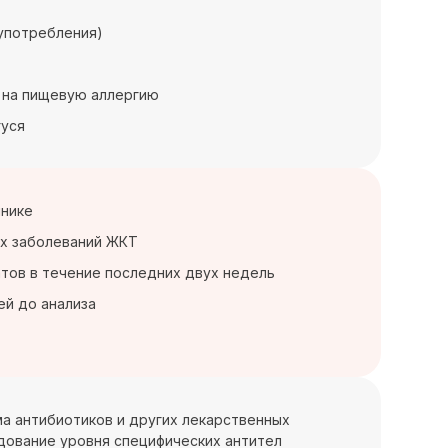
 употребления)
м на пищевую аллергию
гуся
чнике
их заболеваний ЖКТ
тов в течение последних двух недель
ей до анализа
а антибиотиков и других лекарственных
едование уровня специфических антител