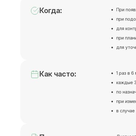
Когда:
При появ
при подо
для конт
при план
для уточ
Как часто:
1 раз в 
каждые 3
по назна
при изме
в случае