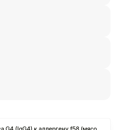
 G4 (IgG4) к аллергену f58 (мясо