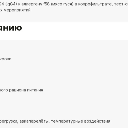
4 (IgG4) к аллергену f58 (мясо гуся) в копрофильтрате, тест
х мероприятий.
ванию
крови
ого рациона питания
регрузки, авиаперелёты, температурные воздействия