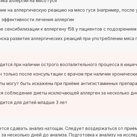
ика аллергии на мясо гуся
ие на аллергическую реакцию на мясо гуся (например, после
 эффективности лечения аллергии
е сенсибилизации к аллергену f58 у пациентов с подозрение
иска развития аллергических реакций при употреблении мяса 
дится при наличии острого воспалительного процесса в кише
 только после консультации с врачом при наличии хроническ
ты могут быть искажены при приёме антигистаминных препара
я соблюдение диеты исключающей аллерген за несколько дн
дится для детей младше 3 лет
тся сдавать анализ натощак. Следует воздержаться от приём
 за несколько дней до анализа. Подготовка к анализу на иссл