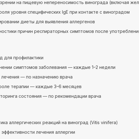
зрении на пищевую непереносимость винограда (включая же
роля уровня специфических IgE при контакте с виноградом
ировании диеты для выявления аллергенов
ностики причин респираторных симптомов после употреблени
год для профилактики
нении симптомов заболевания — каждые 1–2 недели
 лечения — по назначению врача
роле терапии — каждые 3–6 месяцев
торинга состояния — по рекомендации врача
ка аллергических реакций на виноград (Vitis vinifera)
 эффективности лечения аллергии