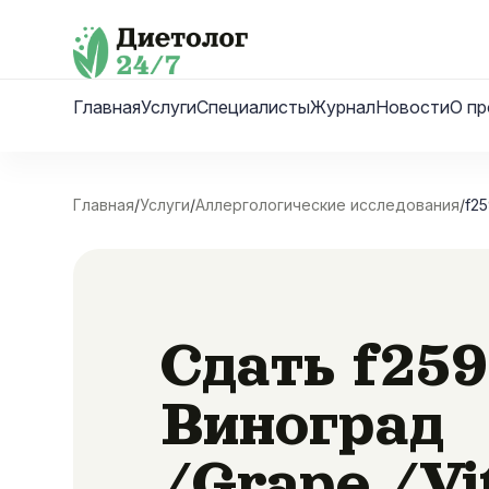
Skip
to
content
Главная
Услуги
Специалисты
Журнал
Новости
О пр
Главная
/
Услуги
/
Аллергологические исследования
/
f25
Сдать f259
Виноград
/Grape /Vi