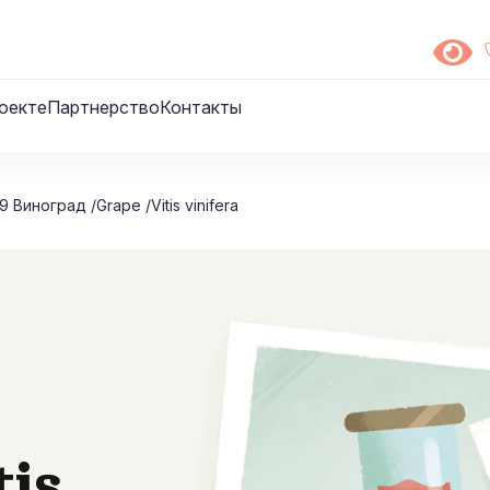
оекте
Партнерство
Контакты
9 Виноград /Grape /Vitis vinifera
tis