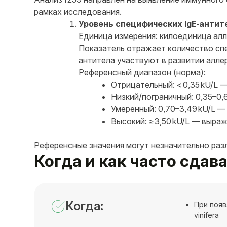
рамках исследования.
Уровень специфических IgE‑антител
Единица измерения: килоединица алле
Показатель отражает количество спе
антитела участвуют в развитии аллер
Референсный диапазон (норма):
Отрицательный: < 0,35 kU/L 
Низкий/пограничный: 0,35–0,
Умеренный: 0,70–3,49 kU/L —
Высокий: ≥ 3,50 kU/L — выр
Референсные значения могут незначительно раз
Когда и как часто сдават
Когда:
При появ
vinifera