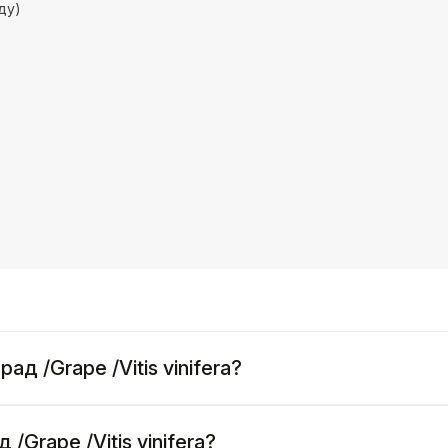
ду)
д /Grape /Vitis vinifera?
/Grape /Vitis vinifera?