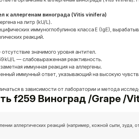
 к аллергенам винограда (Vitis vinifera)
ргена на литр (kU/L).
цифических иммуноглобулинов класса E (IgE), вырабатыв
гических реакций.
— отсутствие значимого уровня антител.
69 kU/L — слабовыраженная реактивность.
 заметная иммунная реакция на аллергены.
аженный иммунный ответ, указывающий на высокую чувств
личаться в зависимости от лаборатории и метода исслед
ь f259 Виноград /Grape /Viti
лении аллергических реакций (например, кожной сыпи, зуда, отё