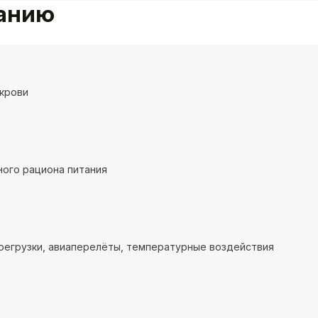
ванию
крови
ого рациона питания
регрузки, авиаперелёты, температурные воздействия