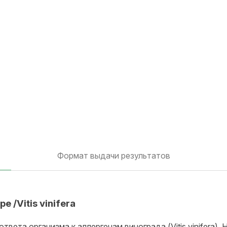
Формат выдачи результатов
 /Vitis vinifera
твета организма к аллергенам винограда (Vitis vinifera)