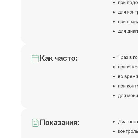
при подо
для конт
при план
для диаг
Как часто:
1 раз в 
при изме
во время
при конт
для мони
Показания:
Диагности
контроль