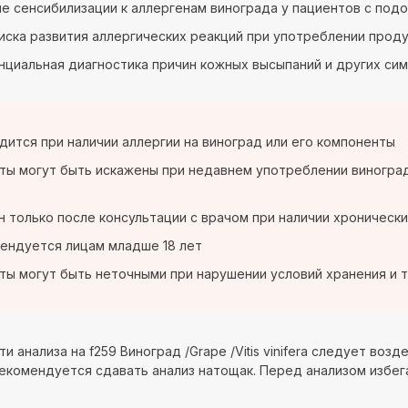
е сенсибилизации к аллергенам винограда у пациентов с по
иска развития аллергических реакций при употреблении прод
циальная диагностика причин кожных высыпаний и других си
дится при наличии аллергии на виноград или его компоненты
ты могут быть искажены при недавнем употреблении винограда
 только после консультации с врачом при наличии хроническ
ендуется лицам младше 18 лет
ты могут быть неточными при нарушении условий хранения и 
и анализа на f259 Виноград /Grape /Vitis vinifera следует воз
Рекомендуется сдавать анализ натощак. Перед анализом избег