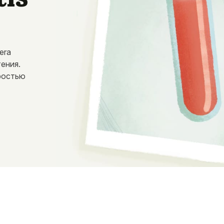
era
ения.
ростью