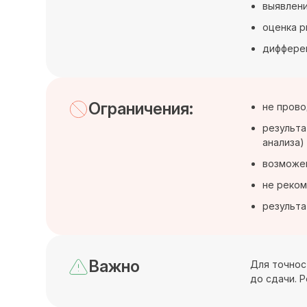
выявлени
оценка р
дифферен
Ограничения:
не прово
результа
анализа)
возможен
не реком
результа
Важно
Для точност
до сдачи. 