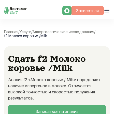
Skip
Записаться
to
content
Главная
/
Услуги
/
Аллергологические исследования
/
f2 Молоко коровье /Milk
Сдать f2 Молоко
коровье /Milk
Анализ f2 «Молоко коровье / Milk» определяет
наличие аллергенов в молоке. Отличается
высокой точностью и скоростью получения
результатов.
Записаться на анализ