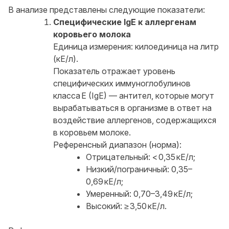
В анализе представлены следующие показатели:
Специфические IgE к аллергенам
коровьего молока
Единица измерения: килоединица на литр
(кЕ/л).
Показатель отражает уровень
специфических иммуноглобулинов
класса E (IgE) — антител, которые могут
вырабатываться в организме в ответ на
воздействие аллергенов, содержащихся
в коровьем молоке.
Референсный диапазон (норма):
Отрицательный: < 0,35 кЕ/л;
Низкий/пограничный: 0,35–
0,69 кЕ/л;
Умеренный: 0,70–3,49 кЕ/л;
Высокий: ≥ 3,50 кЕ/л.