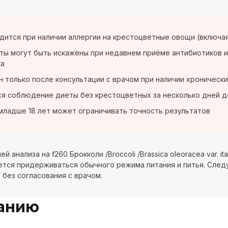
дится при наличии аллергии на крестоцветные овощи (включа
ты могут быть искажены при недавнем приёме антибиотиков 
ка
 только после консультации с врачом при наличии хроническ
я соблюдение диеты без крестоцветных за несколько дней д
младше 18 лет может ограничивать точность результатов
й анализа на f260 Брокколи /Broccoli /Brassica oleoracea var. i
тся придерживаться обычного режима питания и питья. След
 без согласования с врачом.
ванию