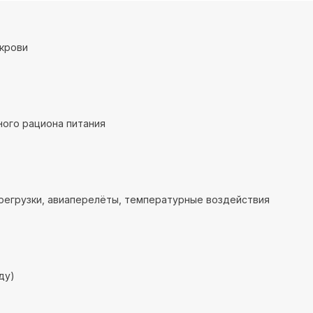
крови
ого рациона питания
регрузки, авиаперелёты, температурные воздействия
ду)