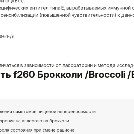
итр (кЕ/л).
цифических антител типа E, вырабатываемых иммунной с
 сенсибилизации (повышенной чувствительности) к данн
9 кЕ/л;
личаться в зависимости от лаборатории и метода исслед
ь f260 Брокколи /Broccoli /B
влении симптомов пищевой непереносимости
зрении на аллергию на брокколи
роля состояния при смене рациона