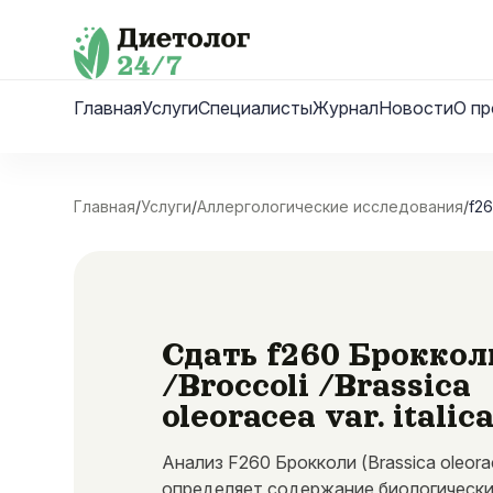
Skip
to
content
Главная
Услуги
Специалисты
Журнал
Новости
О пр
Главная
/
Услуги
/
Аллергологические исследования
/
f26
Сдать f260 Броккол
/Broccoli /Brassica
oleoracea var. italic
Анализ F260 Брокколи (Brassica oleorace
определяет содержание биологически