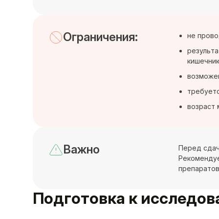
Ограничения:
не прово
результа
кишечни
возможен
требуетс
возраст 
Важно
Перед сдаче
Рекомендуе
препаратов
Подготовка к исследо