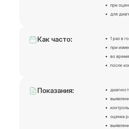
при оцен
для диаг
Как часто:
1 раз в 
при изме
во время
после ко
Показания:
диагнос
выявлени
контроль
оценка р
выявлен