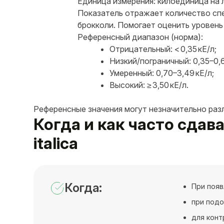
Единица измерения: килоединица на л
Показатель отражает количество спе
брокколи. Помогает оценить уровень
Референсный диапазон (норма):
Отрицательный: < 0,35 кЕ/л;
Низкий/пограничный: 0,35–0,6
Умеренный: 0,70–3,49 кЕ/л;
Высокий: ≥ 3,50 кЕ/л.
Референсные значения могут незначительно раз
Когда и как часто сдават
italica
Когда:
При поя
при подо
для конт