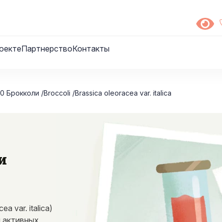
оекте
Партнерство
Контакты
0 Брокколи /Broccoli /Brassica oleoracea var. italica
и
a
a var. italica)
 активных