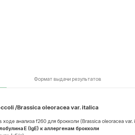
Формат выдачи результатов
li /Brassica oleoracea var. italica
де анализа f260 для брокколи (Brassica oleoracea var. it
булина E (IgE) к аллергенам брокколи