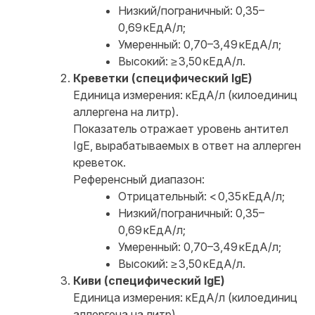
Низкий/пограничный: 0,35–
0,69 кЕдА/л;
Умеренный: 0,70–3,49 кЕдА/л;
Высокий: ≥ 3,50 кЕдА/л.
Креветки (специфический IgE)
Единица измерения: кЕдА/л (килоединиц
аллергена на литр).
Показатель отражает уровень антител
IgE, вырабатываемых в ответ на аллерген
креветок.
Референсный диапазон:
Отрицательный: < 0,35 кЕдА/л;
Низкий/пограничный: 0,35–
0,69 кЕдА/л;
Умеренный: 0,70–3,49 кЕдА/л;
Высокий: ≥ 3,50 кЕдА/л.
Киви (специфический IgE)
Единица измерения: кЕдА/л (килоединиц
аллергена на литр).