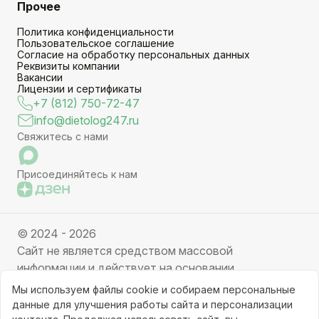
Прочее
Политика конфиденциальности
Пользовательское соглашение
Согласие на обработку персональных данных
Реквизиты компании
Вакансии
Лицензии и сертификаты
+7 (812) 750-72-47
info@dietolog247.ru
Свяжитесь с нами
Присоединяйтесь к нам
© 2024 - 2026
Сайт не является средством массовой
информации и действует на основании
партнерских услуг. Отправляя заявку вы даете
Мы используем файлы cookie и собираем персональные
свое согласие на обработку персональных данных.
данные для улучшения работы сайта и персонализации
Частичное или полное копирование информации с