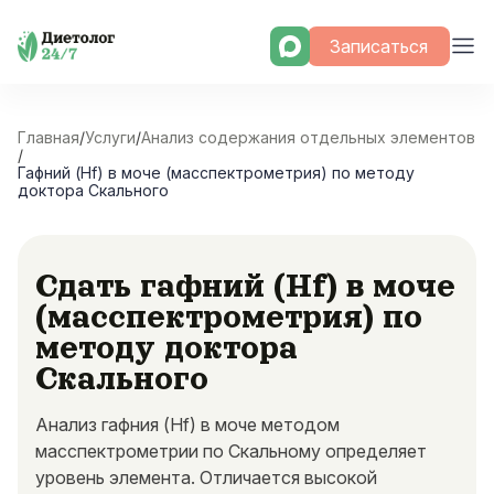
Skip
Записаться
to
content
Главная
/
Услуги
/
Анализ содержания отдельных элементов
/
Гафний (Hf) в моче (масспектрометрия) по методу
доктора Скального
Сдать гафний (Hf) в моче
(масспектрометрия) по
методу доктора
Скального
Анализ гафния (Hf) в моче методом
масспектрометрии по Скальному определяет
уровень элемента. Отличается высокой