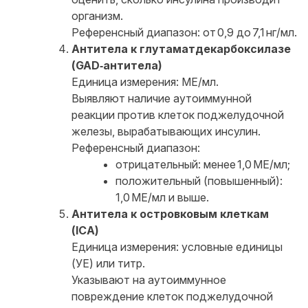
организм.
Референсный диапазон: от 0,9 до 7,1 нг/мл.
Антитела к глутаматдекарбоксилазе
(GAD‑антитела)
Единица измерения: МЕ/мл.
Выявляют наличие аутоиммунной
реакции против клеток поджелудочной
железы, вырабатывающих инсулин.
Референсный диапазон:
отрицательный: менее 1,0 МЕ/мл;
положительный (повышенный):
1,0 МЕ/мл и выше.
Антитела к островковым клеткам
(ICA)
Единица измерения: условные единицы
(УЕ) или титр.
Указывают на аутоиммунное
повреждение клеток поджелудочной