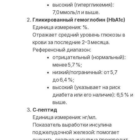
высокий (гипергликемия):
7,0 ммоль/л и выше.
Гликированный гемоглобин (HbA1c)
Единица измерения: %.
Отражает средний уровень глюкозы в
крови за последние 2–3 месяца.
Референсный диапазон:
отрицательный (нормальный):
менее 5,7 %;
низкий/пограничный: от 5,7
до 6,4 %;
высокий (указывает на риск
диабета или его наличие): 6,5 % и
выше.
С‑пептид
Единица измерения: нг/мл.
Показатель выработки инсулина
поджелудочной железой: помогает
оценить, сколько инсулина производит