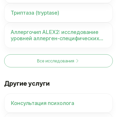
Триптаза (tryptase)
Аллергочип ALEX2: исследование
уровней аллерген-специфических
иммуноглобулинов класса E (IgE) к
300 аллергокомпонентам и IgE
общий в крови
Все исследования
Другие услуги
Консультация психолога