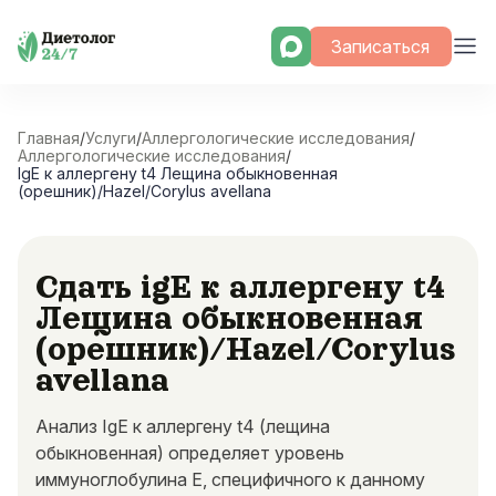
Skip
Записаться
to
content
Главная
/
Услуги
/
Аллергологические исследования
/
Аллергологические исследования
/
IgE к аллергену t4 Лещина обыкновенная
(орешник)/Hazel/Corylus avellana
Сдать igE к аллергену t4
Лещина обыкновенная
(орешник)/Hazel/Corylus
avellana
Анализ IgE к аллергену t4 (лещина
обыкновенная) определяет уровень
иммуноглобулина E, специфичного к данному