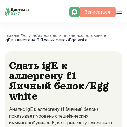
Skip
Записаться
to
content
Главная
/
Услуги
/
Аллергологические исследования
/
IgE к аллергену f1 Яичный белок/Egg white
Сдать igE к
аллергену f1
Яичный белок/Egg
white
Анализ IgE к аллергену f1 (яичный белок)
показывает уровень специфических
иммуноглобулинов E, которые могут указывать