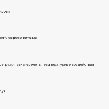
крови
ого рациона питания
регрузки, авиаперелёты, температурные воздействия
ду)