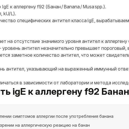
gE к аллергену f92 (Банан / Banana / Musa spp.).
, kU/L).
ество специфических антител класса IgE, вырабатываемы
ает на отсутствие значимого уровня антител к аллергену 
 — уровень антител незначительно превышает пороговый,
уется заметное количество антител, что может свидетел
вень антител, указывающий на выраженный иммунный ответ
личаться в зависимости от лаборатории и метода исслед
ть igE к аллергену f92 Бана
лении симптомов аллергии после употребления банана
зрении на аллергическую реакцию на банан