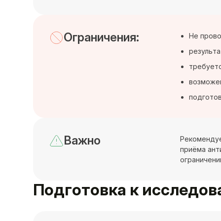
Ограничения:
Не прово
результа
требуетс
возможен
подготов
Важно
Рекомендуе
приёма ант
ограничени
Подготовка к исследо