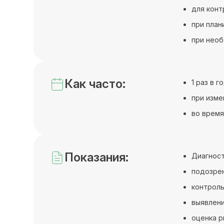
для конт
при план
при необ
Как часто:
1 раз в 
при изме
во время
Показания:
Диагност
подозрен
контроль
выявлени
оценка р