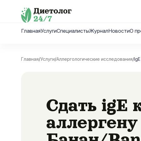
Skip
to
content
Главная
Услуги
Специалисты
Журнал
Новости
О пр
Главная
/
Услуги
/
Аллергологические исследования
/
IgE
Сдать igE 
аллергену
Банан/Ban