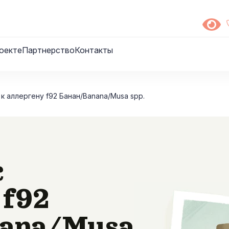
оекте
Партнерство
Контакты
 к аллергену f92 Банан/Banana/Musa spp.
к
 f92
ana/Musa