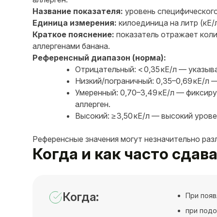
Название показателя:
уровень специфического I
Единица измерения:
килоединица на литр (кЕ/л
Краткое пояснение:
показатель отражает колич
аллергенами банана.
Референсный диапазон (норма):
Отрицательный: < 0,35 кЕ/л — указыв
Низкий/пограничный: 0,35–0,69 кЕ/л
Умеренный: 0,70–3,49 кЕ/л — фиксир
аллерген.
Высокий: ≥ 3,50 кЕ/л — высокий уро
Референсные значения могут незначительно раз
Когда и как часто сдава
Когда:
При появ
при подо