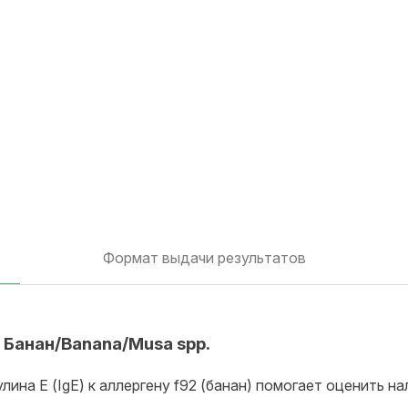
Формат выдачи результатов
2 Банан/Banana/Musa spp.
ина Е (IgE) к аллергену f92 (банан) помогает оценить н