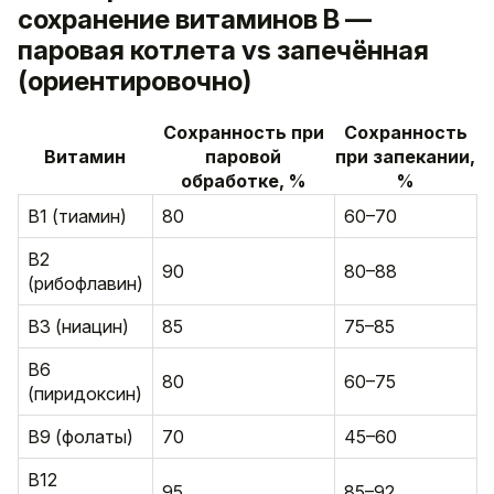
сохранение витаминов B —
паровая котлета vs запечённая
(ориентировочно)
Сохранность при
Сохранность
Витамин
паровой
при запекании,
обработке, %
%
В1 (тиамин)
80
60–70
В2
90
80–88
(рибофлавин)
В3 (ниацин)
85
75–85
В6
80
60–75
(пиридоксин)
В9 (фолаты)
70
45–60
В12
95
85–92