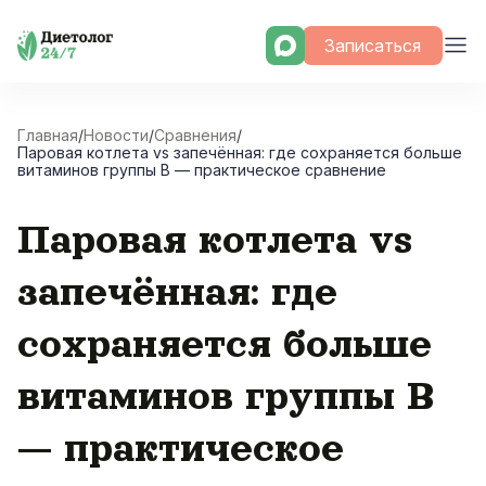
Skip
Записаться
to
content
Главная
/
Новости
/
Сравнения
/
Паровая котлета vs запечённая: где сохраняется больше
витаминов группы B — практическое сравнение
Паровая котлета vs
запечённая: где
сохраняется больше
витаминов группы B
— практическое