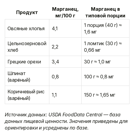
Марганец,
Марганец в
Продукт
мг/100 г
типовой порции
1 порция (40 г) ≈
Овсяные хлопья
4,1
1,6 мг
Цельнозерновой
1 ломтик (30 г) ≈
2,2
хлеб
0,66 мг
Грецкие орехи
3,4
30 г ≈ 1,0 мг
Шпинат
0,8
100 г ≈ 0,8 мг
(варёный)
Коричневый рис
1,1
150 г ≈ 1,65 мг
(варёный)
Источник данных: USDA FoodData Central — база
данных пищевой ценности. Значения приведены для
ориентировки и усреднены по базе.