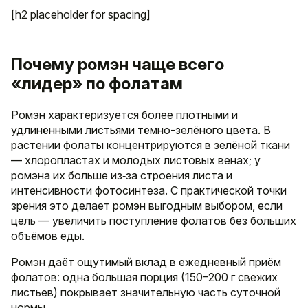
[h2 placeholder for spacing]
Почему ромэн чаще всего
«лидер» по фолатам
Ромэн характеризуется более плотными и
удлинёнными листьями тёмно-зелёного цвета. В
растении фолаты концентрируются в зелёной ткани
— хлоропластах и молодых листовых венах; у
ромэна их больше из‑за строения листа и
интенсивности фотосинтеза. С практической точки
зрения это делает ромэн выгодным выбором, если
цель — увеличить поступление фолатов без больших
объёмов еды.
Ромэн даёт ощутимый вклад в ежедневный приём
фолатов: одна большая порция (150–200 г свежих
листьев) покрывает значительную часть суточной
нормы.