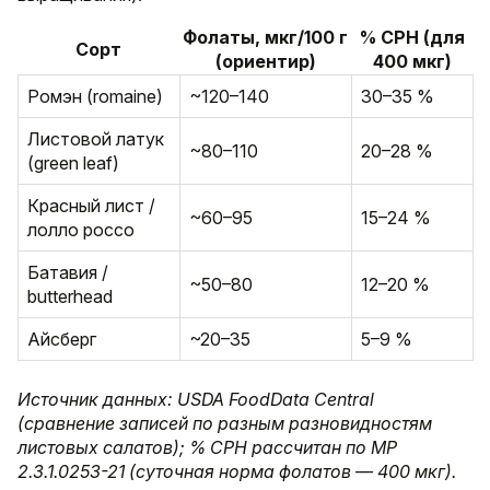
Фолаты, мкг/100 г
% СРН (для
Сорт
(ориентир)
400 мкг)
Ромэн (romaine)
~120–140
30–35 %
Листовой латук
~80–110
20–28 %
(green leaf)
Красный лист /
~60–95
15–24 %
лолло россо
Батавия /
~50–80
12–20 %
butterhead
Aйсберг
~20–35
5–9 %
Источник данных: USDA FoodData Central
(сравнение записей по разным разновидностям
листовых салатов); % СРН рассчитан по МР
2.3.1.0253-21 (суточная норма фолатов — 400 мкг).