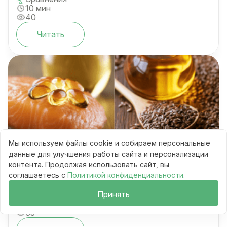
10 мин
40
Читать
Рыбий жир vs льняное масло:
Мы используем файлы cookie и собираем персональные
усваивается ли омега-3 и что выбрать
данные для улучшения работы сайта и персонализации
контента. Продолжая использовать сайт, вы
соглашаетесь с
Политикой конфиденциальности.
Принять
Сравнения
10 мин
65