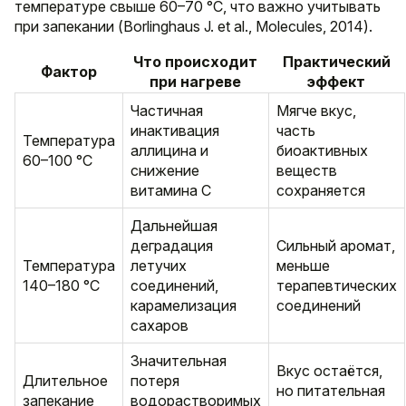
температуре свыше 60–70 °C, что важно учитывать
при запекании (Borlinghaus J. et al., Molecules, 2014).
Что происходит
Практический
Фактор
при нагреве
эффект
Частичная
Мягче вкус,
инактивация
часть
Температура
аллицина и
биоактивных
60–100 °C
снижение
веществ
витамина C
сохраняется
Дальнейшая
деградация
Сильный аромат,
Температура
летучих
меньше
140–180 °C
соединений,
терапевтических
карамелизация
соединений
сахаров
Значительная
Вкус остаётся,
Длительное
потеря
но питательная
запекание
водорастворимых